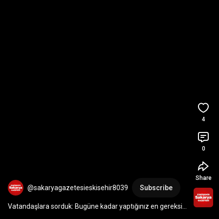
4
0
Share
@sakaryagazetesieskisehir8039
Subscribe
Vatandaşlara sorduk: Bugüne kadar yaptığınız en gereksiz 
harcama neydi?