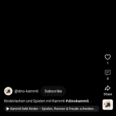
1
0
@dino-kammli
Subscribe
Share
Kinderlachen und Spielen mit Kammli 
#dinokammli
#bitburg
Kammli liebt Kinder – Spielen, Rennen & Freude schenken 🦕✨ #dinokammli #sozialerroboter