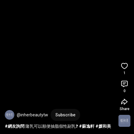
1
0
Share
@inherbeautytw
Subscribe
#網友詢問
 隆乳可以順便抽脂假性副乳❓ 
#蘇逸軒
#媛和美