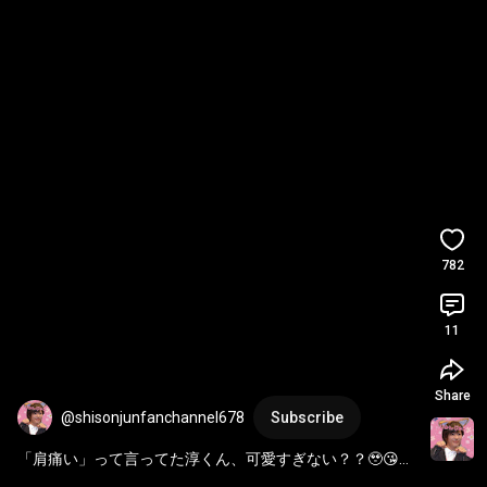
782
11
Share
@shisonjunfanchannel678
Subscribe
「肩痛い」って言ってた淳くん、可愛すぎない？？🥹😘痛
そうだったけどね🥺 
#志尊淳
#junshison
#志尊淳しか勝