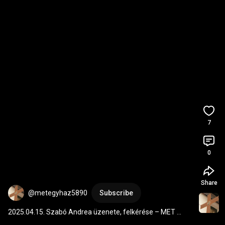
7
0
Share
@metegyhaz5890
Subscribe
2025.04.15. Szabó Andrea üzenete, felkérése – MET 
Egyház és az Oltalom támogatására