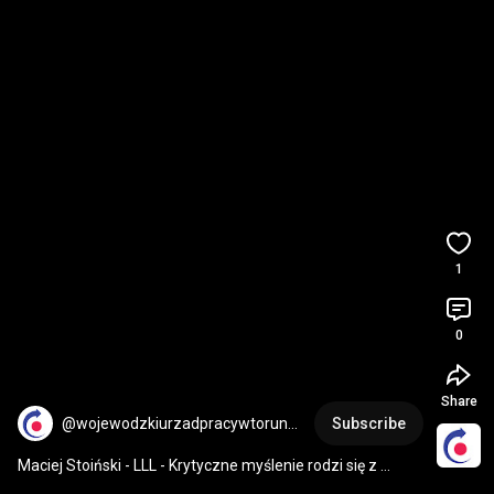
1
0
Share
@wojewodzkiurzadpracywtorun72
Subscribe
64
Maciej Stoiński - LLL - Krytyczne myślenie rodzi się z 
otwartości na komunikację