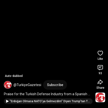
Like
93
Auto-dubbed
@TurkiyeGazetesi
Subscribe
Share
Praise for the Turkish Defense Industry from a Spanish 
Lieutenant General: "We Know Turkish Produ...
"Erdoğan Olmasa NATO'ya Gelmezdim" Diyen Trump'tan Türk Düşmanlarını Çatlatan F- 35 Açıklaması!