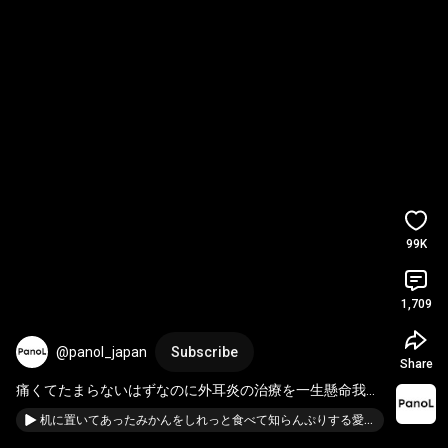
99K
1,709
@panol_japan
Subscribe
Share
痛くてたまらないはずなのに外耳炎の治療を一生懸命我慢
するわんこ 
#柴犬
#柴犬のいる暮らし
#shorts
机に置いてあったみかんをしれっと食べて知らんぷりする愛犬の様子 #ゴールデンレトリバー #大型犬 #shorts