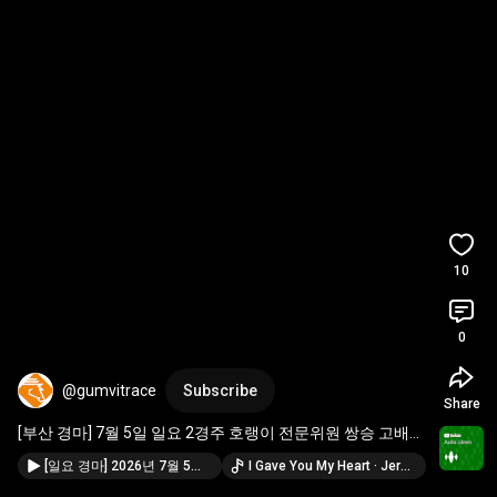
10
0
@gumvitrace
Subscribe
Share
[부산 경마] 7월 5일 일요 2경주 호랭이 전문위원 쌍승 고배당 
적중 
#경마
#automobile
#한국마사회
#horse
#하이라이
[일요 경마] 2026년 7월 5일 일요 경주 하이라이트 #경마 #한국마사회 #하이라이트
I Gave You My Heart · Jeremy Black
트
#horseracing
#게임
#뉴스