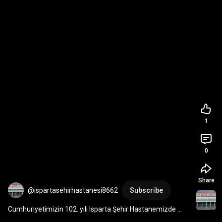
1
0
Share
@ispartasehirhastanesi8662
Subscribe
Cumhuriyetimizin 102. yılı Isparta Şehir Hastanemizde 
coşku ile kutlanmaya devam ediyor