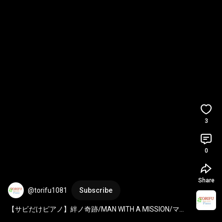
3
0
Share
@torifu1081
Subscribe
【サビだけピアノ】絆ノ奇跡/MAN WITH A MISSION/マン
ウィズアミッション/鬼滅の刃/刀鍛冶の里編/オープニング