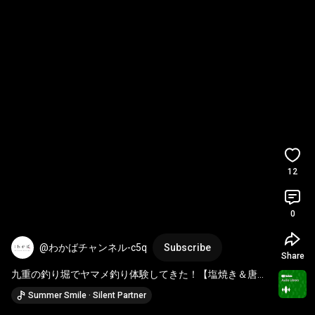
12
0
@わかばチャンネル-c5q
Subscribe
Share
九重の釣り堀でヤマメ釣り体験してきた！【塩焼き＆唐揚
げ】
Summer Smile · Silent Partner