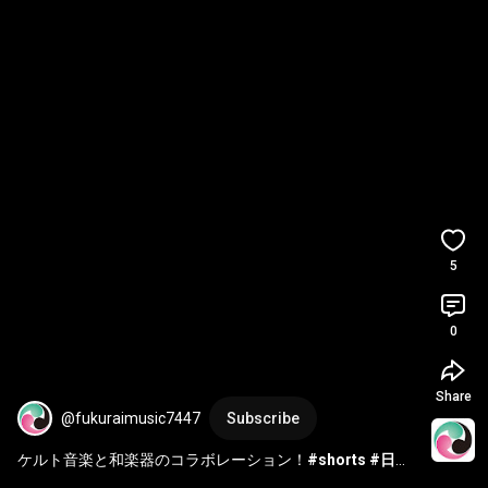
5
0
Share
@fukuraimusic7447
Subscribe
ケルト音楽と和楽器のコラボレーション！
#shorts
#日本
音楽集団
#メドレー
#編曲