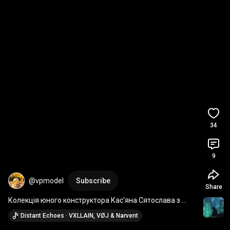
34
9
@vpmodel
Subscribe
Share
Колекція юного конструктора Кас'яна Сятослава з 
журналу ЮМКТ 
#craft
#papercraft
#papermodel
Distant Echoes · VXLLAIN, VØJ & Narvent
#юмкт