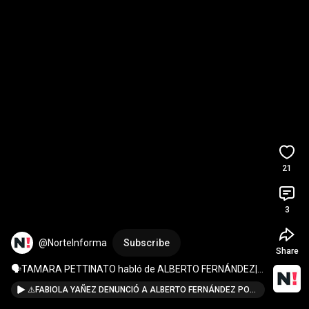
21
3
@NorteInforma
Subscribe
Share
🗣️TAMARA PETTINATO habló de ALBERTO FERNÁNDEZ| 
"HAY UN SOLO VILLANO" 
#noticias
#shorts
⚠️FABIOLA YAÑEZ DENUNCIÓ A ALBERTO FERNÁNDEZ POR VIOLENCIA DE GÉNERO⚠️ #noticias #shorts