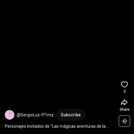
3
Share
@SergioLuz-ff1mz
Subscribe
Personajes invitados de "Las mágicas aventuras de la 
bruja Pamplinas": la prima Clo