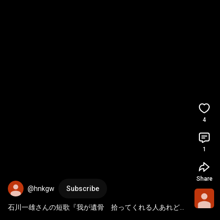
4
1
Share
@hnkgw
Subscribe
石川一雄さんの短歌『我が遺骨　拾ってくれる人あれど　
冤罪晴れれば海原に散骨』