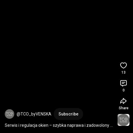
13
0
Share
@TCO_byVENSKA
Subscribe
Serwis i regulacja okien – szybka naprawa i zadowolony 
klient