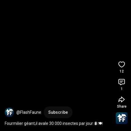
12
1
Share
@FlashFaune
Subscribe
Fourmilier géant,il avale 30 000 insectes par jour 🐜🍽️