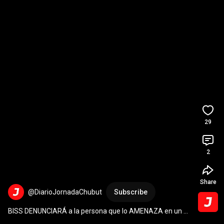
29
2
Share
@DiarioJornadaChubut
Subscribe
BISS DENUNCIARÁ a la persona que lo AMENAZA en un 
audio telefónico 
#rawson
#chubut
#argentina