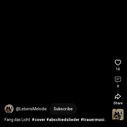
10
0
Share
@LebensMelodie
Subscribe
Fang das Licht  
#cover
#abschiedslieder
#trauermusik
#lebenslieder