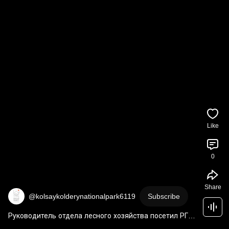
Like
0
Share
@kolsaykolderynationalpark6119
Subscribe
Руководитель отдела лесного хозяйства посетил РГУ 
"Көлсай көлдері".