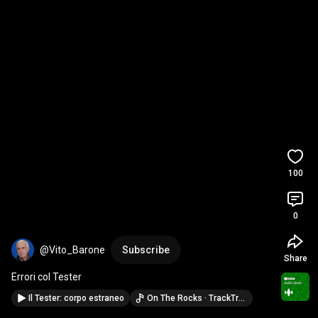
100
0
@Vito_Barone
Subscribe
Share
Errori col Tester
Il Tester: corpo estraneo
On The Rocks · TrackTribe