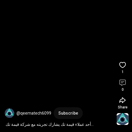
1
0
Share
@qeematech6099
Subscribe
أحد عملاء قيمة تك يشارك تجربته مع شركة قيمة تك 
QeemaTech في تصميم موقع إلكتروني مميز 
#تصميم_مواقع