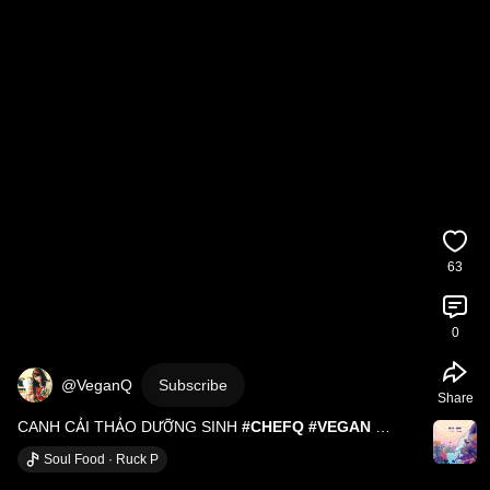
63
0
@VeganQ
Subscribe
Share
CANH CẢI THẢO DƯỠNG SINH 
#CHEFQ
#VEGAN
#ANCHAY
Soul Food · Ruck P