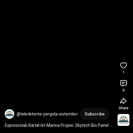
1
0
Share
@tekniktente-pergola-sistemleri
Subscribe
Espressolab Kartal İst-Marina Projesi: Skytech Bio Panel 
Uygulaması 
#skytech
#tekniktente