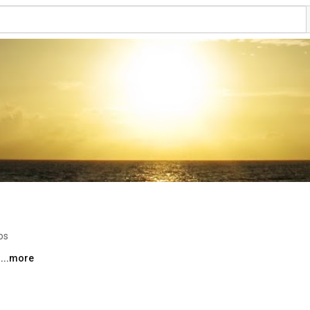
os
 
...more