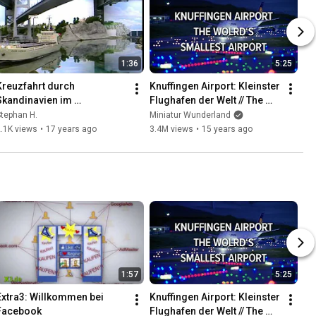
1:36
5:25
Kreuzfahrt durch 
Knuffingen Airport: Kleinster 
Skandinavien im 
Flughafen der Welt // The 
Wunderland
world's smallest airport
tephan H.
Miniatur Wunderland
.1K views
•
17 years ago
3.4M views
•
15 years ago
1:57
5:25
Extra3: Willkommen bei 
Knuffingen Airport: Kleinster 
Facebook
Flughafen der Welt // The 