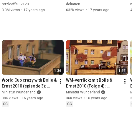
(volle Länge)
rotzloeffel32123
deliation
n
3.3M views
•
17 years ago
632K views
•
17 years ago
1:36
1:56
World Cup crazy with Bolle & 
WM-verrückt mit Bolle & 
Ernst 2010 (episode 3): 
Ernst 2010 (Folge 4): 
Down Under
Vuvuzela
Miniatur Wunderland
Miniatur Wunderland
38K views
•
16 years ago
36K views
•
16 years ago
CC
CC