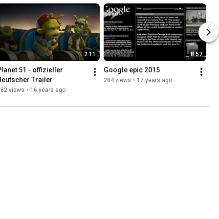
2:11
8:57
lanet 51 - offizieller 
Google epic 2015
deutscher Trailer
284 views
•
17 years ago
382 views
•
16 years ago