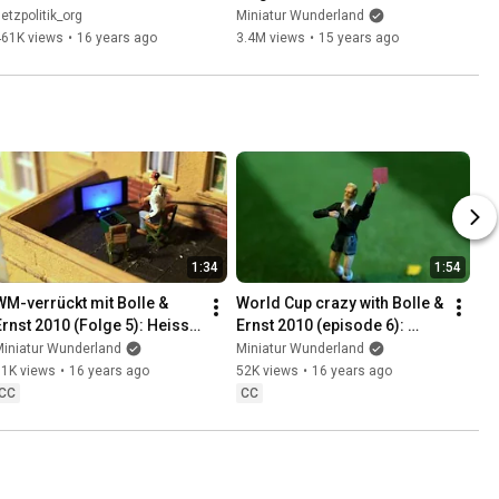
world's smallest airport
etzpolitik_org
Miniatur Wunderland
461K views
•
16 years ago
3.4M views
•
15 years ago
1:34
1:54
WM-verrückt mit Bolle & 
World Cup crazy with Bolle & 
Ernst 2010 (Folge 5): Heiss 
Ernst 2010 (episode 6): 
und kalt
World Cup card game
Miniatur Wunderland
Miniatur Wunderland
31K views
•
16 years ago
52K views
•
16 years ago
CC
CC