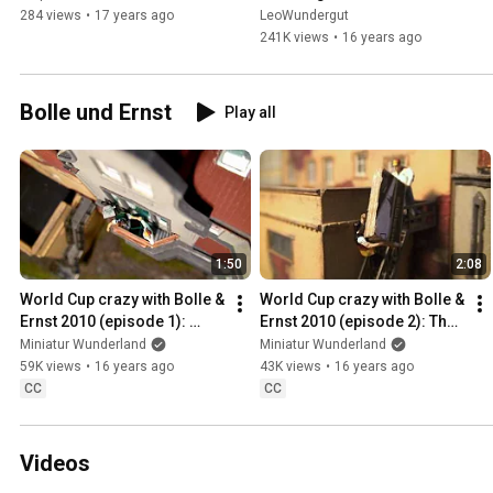
steckt mich an»
284 views
•
17 years ago
LeoWundergut
241K views
•
16 years ago
Bolle und Ernst
Play all
1:50
2:08
World Cup crazy with Bolle & 
World Cup crazy with Bolle & 
Ernst 2010 (episode 1): 
Ernst 2010 (episode 2): The 
Transferred
new TV
Miniatur Wunderland
Miniatur Wunderland
59K views
•
16 years ago
43K views
•
16 years ago
CC
CC
Videos