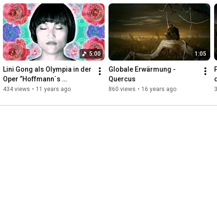
5:00
1:05
Lini Gong als Olympia in der 
Globale Erwärmung - 
P
Oper ”Hoffmann´s 
Quercus
Erzählung”
434 views
•
11 years ago
860 views
•
16 years ago