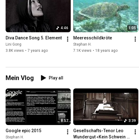
4:46
1:05
Diva Dance Song 5. Element
Meeresschildkröte
Lini Gong
Stephan H.
3.8K views
•
7 years ago
7.1K views
•
18 years ago
Mein Vlog
Play all
8:57
3:39
Google epic 2015
Gesellschafts-Tenor Leo 
Wundergut «Kein Schwein 
Stephan H.