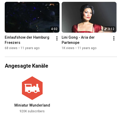
4:02
3:12
Einlaufshow der Hamburg 
Lini Gong - Aria der 
Freezers
Partenope
68 views
•
11 years ago
1K views
•
11 years ago
Angesagte Kanäle
Miniatur Wunderland
920K subscribers