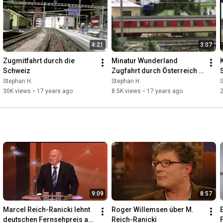
4:21
3:07
Zugmitfahrt durch die 
Minatur Wunderland 
Schweiz
Zugfahrt durch Österreich 
mit der Zahnradbahn
Stephan H.
Stephan H.
S
30K views
•
17 years ago
8.5K views
•
17 years ago
2
9:09
8:57
Marcel Reich-Ranicki lehnt 
Roger Willemsen über M. 
deutschen Fernsehpreis ab 
Reich-Ranicki