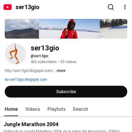
ser13gio
ser13gio
@ser13gio
402 subscribers
•
50 videos
http://ser13gio.blogspot.com/ 
...more
ser13gio.blogspot.com
Subscribe
Home
Videos
Playlists
Search
Jungle Marathon 2004
Vídeo de la Jungle Marathon 2004, en la selva del Amazonas, 200km