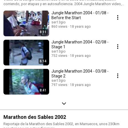
corriendo, por etapas y en autosuficiencia. 2004 Jungle Marathon video,
200km running through Amazon jungle and self-sufficient.
Jungle Marathon 2004 - 01/08 -
Before the Start
ser13gio
860 views
18 years ago
8:11
Jungle Marathon 2004 - 02/08 -
Stage 1
ser13gio
752 views
18 years ago
6:14
Jungle Marathon 2004 - 03/08 -
Stage 2
ser13gio
797 views
18 years ago
8:41
Marathon des Sables 2002
Reportaje de la Marathon des Sables 2002, en Marruecos, unos 230km