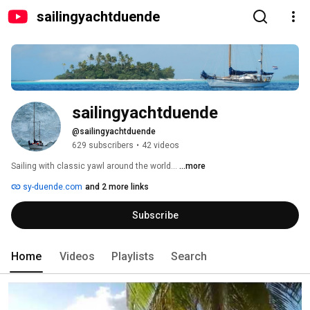
sailingyachtduende
sailingyachtduende
@sailingyachtduende
629 subscribers
•
42 videos
Sailing with classic yawl around the world... 
...more
sy-duende.com
and 2 more links
Subscribe
Home
Videos
Playlists
Search