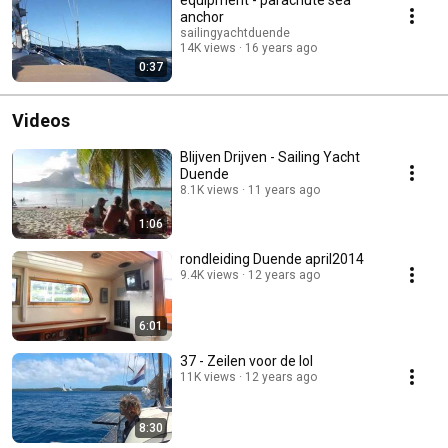
anchor
sailingyachtduende
14K views
16 years ago
0:37
Videos
Blijven Drijven - Sailing Yacht
Duende
8.1K views
11 years ago
1:06
rondleiding Duende april2014
9.4K views
12 years ago
6:01
37 - Zeilen voor de lol
11K views
12 years ago
8:30