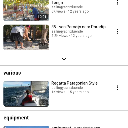
Tonga
sailingyachtduende
6K views
12 years ago
10:01
35 - van Paradijs naar Paradijs
sailingyachtduende
5.2K views
12 years ago
7:08
various
Regatta Patagonian Style
sailingyachtduende
1K views
15 years ago
2:03
equipment
equipment - parachute sea