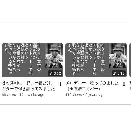
3:02
5:15
谷村新司の「昴」一番だけ、
メロディー、歌ってみました
ギターで弾き語ってみました
（玉置浩二カバー）
66 views
•
10 months ago
112 views
•
2 years ago