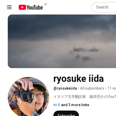
JP
ryosuke iida
@ryosukeiida
•
60 subscribers
•
11 v
イタリア文学翻訳家　飯田亮介のYou
思っています。 
X
and 3 more links
Subscribe