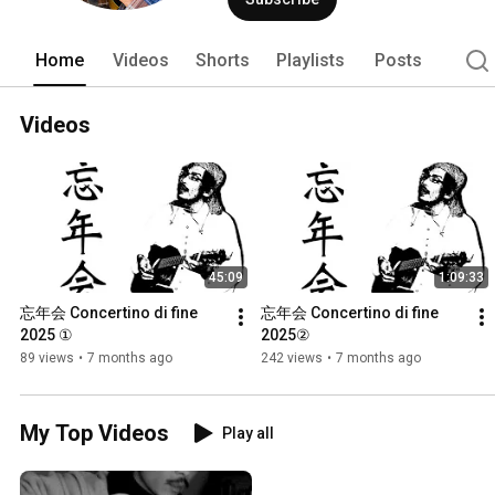
Home
Videos
Shorts
Playlists
Posts
Videos
45:09
1:09:33
忘年会 Concertino di fine 
忘年会 Concertino di fine 
2025 ①
2025②
89 views
•
7 months ago
242 views
•
7 months ago
My Top Videos
Play all