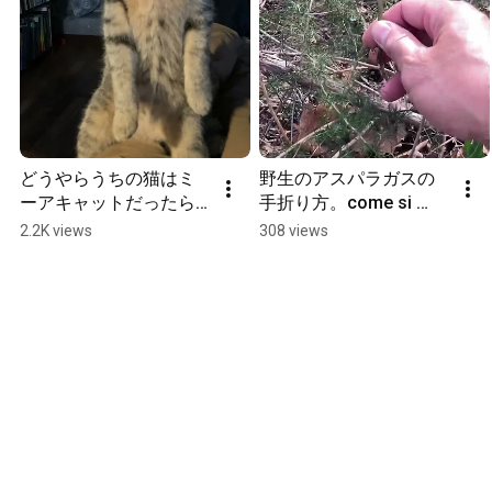
どうやらうちの猫はミ
野生のアスパラガスの
ーアキャットだったら
手折り方。come si 
しい　#今日も村にいま
raccoglie asparagi 
2.2K views
308 views
す
selvatici spiegato da un 
nipponico