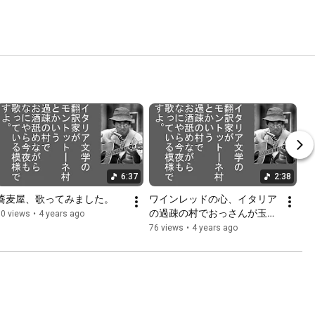
6:37
2:38
蕎麦屋、歌ってみました。
ワインレッドの心、イタリア
の過疎の村でおっさんが玉置
80 views
•
4 years ago
浩二さん意識しつつギターで
76 views
•
4 years ago
弾き語ってみた。#今日も村
にいます