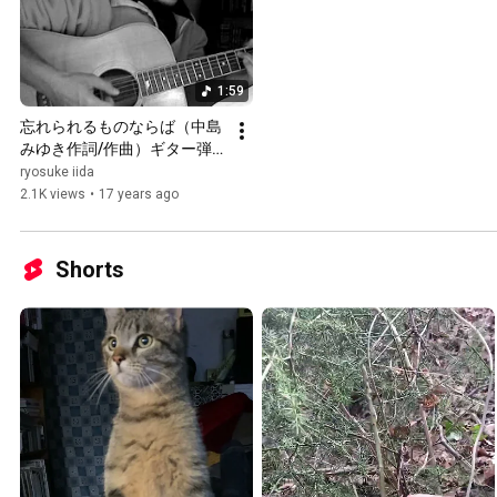
1:59
忘れられるものならば（中島
みゆき作詞/作曲）ギター弾
き語り
ryosuke iida
2.1K views
•
17 years ago
Shorts