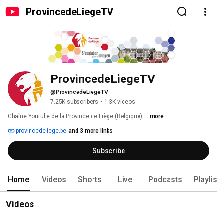
ProvincedeLiegeTV
ProvincedeLiegeTV
@ProvincedeLiegeTV
7.25K subscribers
•
1.3K videos
Chaîne Youtube de la Province de Liège (Belgique). 
...more
provincedeliege.be
and 3 more links
Subscribe
Home
Videos
Shorts
Live
Podcasts
Playli
Videos