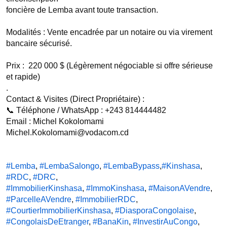
foncière de Lemba avant toute transaction.

Modalités : Vente encadrée par un notaire ou via virement 
bancaire sécurisé.

Prix :  220 000 $ (Légèrement négociable si offre sérieuse 
et rapide)

.

Contact & Visites (Direct Propriétaire) :

📞 Téléphone / WhatsApp : +243 814444482

Email : Michel Kokolomami 
Michel.Kokolomami@vodacom.cd

#Lemba
, 
#LembaSalongo
, 
#LembaBypass
,
#Kinshasa
, 
#RDC
, 
#DRC
#ImmobilierKinshasa
, 
#ImmoKinshasa
, 
#MaisonAVendre
, 
#ParcelleAVendre
, 
#ImmobilierRDC
#CourtierImmobilierKinshasa
, 
#DiasporaCongolaise
, 
#CongolaisDeEtranger
, 
#BanaKin
, 
#InvestirAuCongo