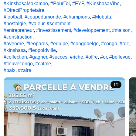
#KinshasaMakambo
, 
#PourToi
, 
#FYP
, 
#KinshasaVibe
, 
#DirectProprietaire
#football
, 
#coupedumonde
, 
#champions
, 
#Mobutu
, 
#nostalgie
, 
#valeur
, 
#sentiment
#entrepreneur
, 
#investissement
, 
#developpement
, 
#maison
, 
#construction
#avendre
, 
#leopards
, 
#equipe
, 
#congobelge
, 
#congo
, 
#rdc
, 
#kinshasa
, 
#leopoldville
#collection
, 
#gagner
, 
#succes
, 
#riche
, 
#offre
, 
#or
, 
#bellevue
, 
#fleuvecongo
, 
#calme
#paix
, 
#zaire
1
/
2