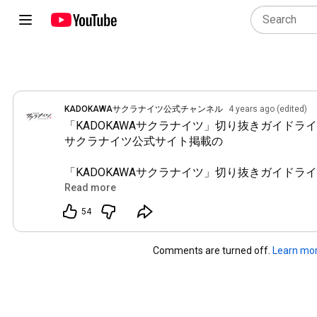
KADOKAWAサクラナイツ公式チャンネル
4 years ago (edited)
「KADOKAWAサクラナイツ」切り抜きガイドラ
サクラナイツ公式サイト掲載の

https://sakuraknights.com/articles/ne...
Read more
をご確認ください。

54
───────────

ガイドライン制定・提供／お問い合わせ：株式会社KA
csp-info@ml.kadokawa.jp
Comments are turned off. 
Learn mo