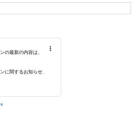
インの最新の内容は、
DOKAWA

re