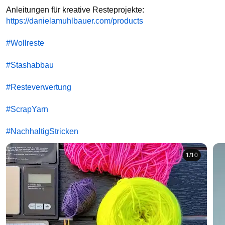
Anleitungen für kreative Resteprojekte: 
https://danielamuhlbauer.com/products
#Wollreste
#Stashabbau
#Resteverwertung
#ScrapYarn
#NachhaltigStricken
1
/
10