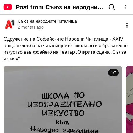
Post from Съюз на народните
читалища - YouTube
Съюз на народните читалища
2 months ago
Сдружение на Софийските Народни Читалища - XXIV 
обща изложба на читалищните школи по изобразително 
изкуство във фоайето на театър „Открита сцена „Сълза 
и смях“
1
/
7