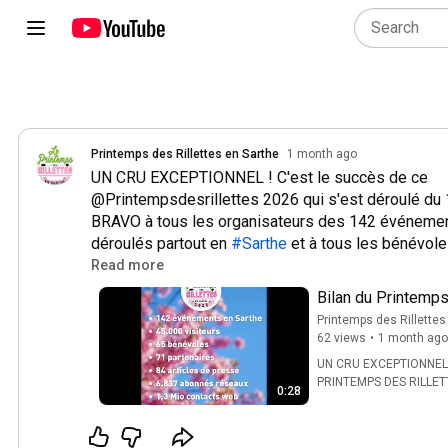
Printemps des Rillettes en Sarthe
1 month ago
UN CRU EXCEPTIONNEL ! C'est le succès de ce 
@Printempsdesrillettes 2026 qui s'est déroulé du 1
BRAVO à tous les organisateurs des 142 événement
déroulés partout en 
#Sarthe
 et à tous les bénévole
public : vous avez été 45.000 à participer à ces ani
Read more
à nous suivre par la presse et les réseaux sociaux 
Bilan du Printemps
2026 - Assemblée
Printemps des Rillettes
👉 Retrouvez le Printemps des Rillettes :

62 views
1 month ago
17/06/26 Le Man
🔸 à la Fête de la ferme de l'Arche de la Nature, dim
UN CRU EXCEPTIONNEL !
🔸 à la Foire du Mans, du 10 au 14 septembre

PRINTEMPS DES RILLETT
0:28
🔸 au 10ème festival, du 12 au 21 mars 2027

déroulé du 16 au 29 ma
les organisateurs des 
sont déroulés...
Et vous, serez-vous avec nous 🤩 ? 🔜 printempsde