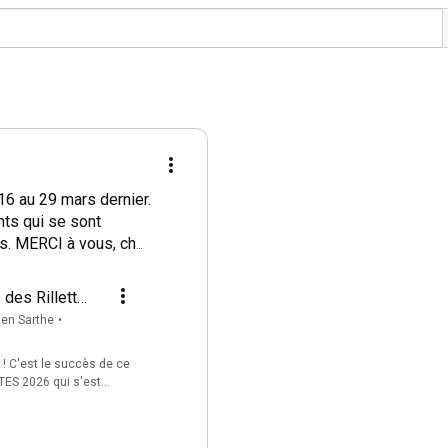
6 au 29 mars dernier. 
s qui se sont 
s. MERCI à vous, cher 
mations, et 1.300.000 
 .

 des Rillettes
 générale du
 en Sarthe
•
s
anche 28 juin

 C'est le succès de ce
ES 2026 qui s'est
rs dernier. BRAVO à tous
142 événements qui se
srillettes@gmail.com
