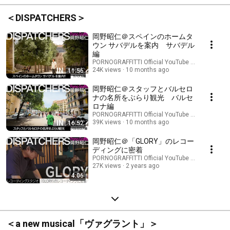
＜DISPATCHERS＞
岡野昭仁＠スペインのホームタ
ウン サバデルを案内 サバデル
編
PORNOGRAFFITTI Official YouTube Channel
24K views
10 months ago
11:56
岡野昭仁＠スタッフとバルセロ
ナの名所をぶらり観光 バルセ
ロナ編
PORNOGRAFFITTI Official YouTube Channel
39K views
10 months ago
16:52
岡野昭仁＠「GLORY」のレコー
ディングに密着
PORNOGRAFFITTI Official YouTube Channel
27K views
2 years ago
4:06
＜a new musical「ヴァグラント」＞