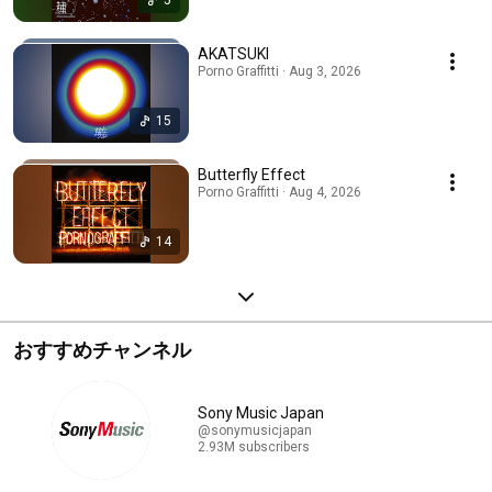
AKATSUKI
Porno Graffitti · Aug 3, 2026
15
Butterfly Effect
Porno Graffitti · Aug 4, 2026
14
おすすめチャンネル
Sony Music Japan
@sonymusicjapan
2.93M subscribers