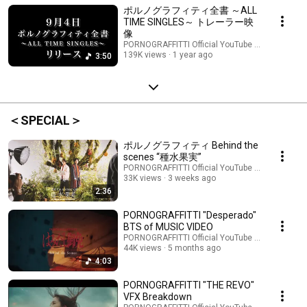
ポルノグラフィティ全書 ～ALL
TIME SINGLES～ トレーラー映
像
PORNOGRAFFITTI Official YouTube Channel
139K views
1 year ago
3:50
＜SPECIAL＞
ポルノグラフィティ Behind the
scenes “種水果実”
PORNOGRAFFITTI Official YouTube Channel
33K views
3 weeks ago
2:36
PORNOGRAFFITTI "Desperado"
BTS of MUSIC VIDEO
PORNOGRAFFITTI Official YouTube Channel
44K views
5 months ago
4:03
PORNOGRAFFITTI "THE REVO"
VFX Breakdown