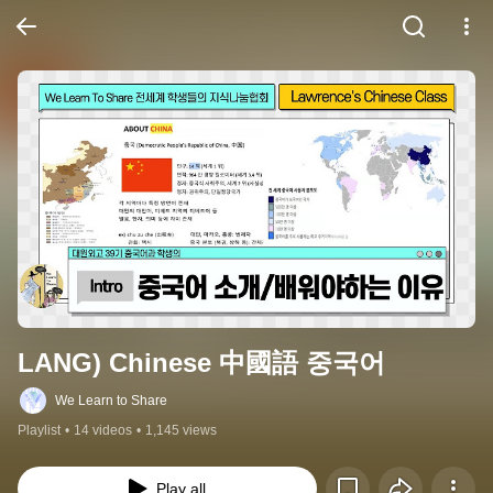
LANG) Chinese 中國語 중국어
We Learn to Share
Playlist
•
14 videos
•
1,145 views
Play all