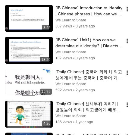
[IB Chinese] Introduction to Identity 
| Chinese phrases | How can we 
define identity?
We Learn to Share
307 views
•
3 years ago
3:45
[IB Chinese] Unit1) How can we 
determine our identity? | Dialects | 
language/lifestyle/religion
We Learn to Share
187 views
•
3 years ago
13:26
[Daily Chinese] 중국어 회화 I | 외고
생에게 배우는 중국어 | 중국어 기초 
대화문
We Learn to Share
592 views
•
2 years ago
15:29
[Daily Chinese] 신체부위 익히기 | 
병원놀이 회화 | 외고생에게 배우는 
기초중국어
We Learn to Share
186 views
•
1 year ago
4:26