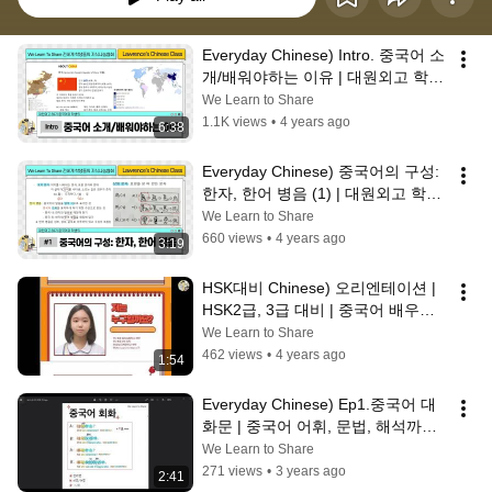
Everyday Chinese) Intro. 중국어 소
개/배워야하는 이유 | 대원외고 학생
이 가르치는 중국어 | Why should 
We Learn to Share
we learn Chinese?
1.1K views
•
4 years ago
6:38
Everyday Chinese) 중국어의 구성: 
한자, 한어 병음 (1) | 대원외고 학생
의 중국어 지식나눔
We Learn to Share
660 views
•
4 years ago
3:19
HSK대비 Chinese) 오리엔테이션 | 
HSK2급, 3급 대비 | 중국어 배우기 | 
Chinese | 국제중 3학년의 지식나눔
We Learn to Share
462 views
•
4 years ago
1:54
Everyday Chinese) Ep1.중국어 대
화문 | 중국어 어휘, 문법, 해석까지 
한 번에 | 외대부고 1학년의 지식나
We Learn to Share
눔
271 views
•
3 years ago
2:41