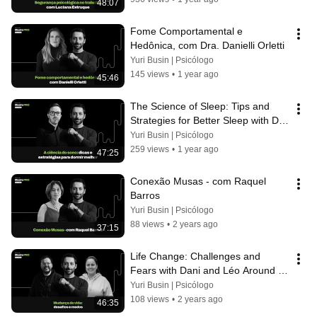
48:07
Fome Comportamental e 
Hedônica, com Dra. Danielli Orletti
Yuri Busin | Psicólogo
145 views
•
1 year ago
45:46
The Science of Sleep: Tips and 
Strategies for Better Sleep with Dr. 
Yuri Barbieri
Yuri Busin | Psicólogo
259 views
•
1 year ago
47:25
Conexão Musas - com Raquel 
Barros
Yuri Busin | Psicólogo
88 views
•
2 years ago
37:15
Life Change: Challenges and 
Fears with Dani and Léo Around 
the World
Yuri Busin | Psicólogo
108 views
•
2 years ago
46:35