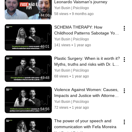
Leonardo Vaisman's journey
Yuri Busin | Psicólogo
58 views
•
9 months ago
44:06
SCHEMA THERAPY: How 
Childhood Patterns Sabotage Your 
Relationships
Yuri Busin | Psicólogo
141 views
•
1 year ago
40:01
Plastic Surgery: When is it worth it? 
Myths, truths and risks with Dr. Luiz 
Daloia
Yuri Busin | Psicólogo
68 views
•
1 year ago
43:48
Violence Against Women: Causes, 
Impacts and Justice with Attorney 
General Dr. Luisa Drumond
Yuri Busin | Psicólogo
72 views
•
1 year ago
54:56
The power of your speech and 
communication with Fefa Moreira