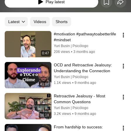
promover o crescimento pessoal e a mudança comportamental. A cada 
Play latest
episódio, mergulhamos fundo nas técnicas que moldam a mente, 
explorando temas como regulação emocional, resiliência, autoeficácia e 
bem-estar integral. Guiado por Dr. Yuri Busin, oferecemos insights práticos e 
estratégias eficazes para ajudá-lo a alcançar uma vida mais plena e 
Latest
Videos
Shorts
autêntica.
#motivation #pathwaytoabetterlife 
#mindset
Yuri Busin | Psicólogo
206 views
•
3 months ago
0:47
OCD and Retroactive Jealousy: 
Understanding the Connection
Yuri Busin | Psicólogo
1.1K views
•
9 months ago
41:00
Retroactive Jealousy - Most 
Common Questions
Yuri Busin | Psicólogo
3.2K views
•
9 months ago
16:18
From hardship to success: 