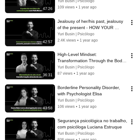
Yuri Busin | Psicólogo
109 views
•
1 year ago
47:26
Jealousy of her/his past, jealousy 
of the present - HOW YOUR 
RETROACTIVE JEALOUSY 
Yuri Busin | Psicólogo
WORKS
2.4K views
•
1 year ago
42:57
High-Level Mindset: 
Transformation Through the Body, 
with Physical Therapist Diogo 
Yuri Busin | Psicólogo
Christofoli
87 views
•
1 year ago
36:31
Borderline Personality Disorder, 
with Psychologist Elisa
Yuri Busin | Psicólogo
106 views
•
1 year ago
43:58
Segurança psicológica no trabalho, 
com psicóloga Luciana Estruque
Yuri Busin | Psicólogo
936 views
•
1 year ago