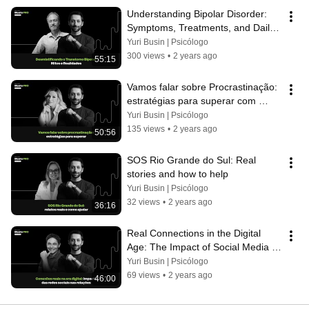
Understanding Bipolar Disorder: 
Symptoms, Treatments, and Daily 
Life with Dr. Douglas Calderoni
Yuri Busin | Psicólogo
300 views
•
2 years ago
55:15
Vamos falar sobre Procrastinação: 
estratégias para superar com 
Rafaela Freire
Yuri Busin | Psicólogo
135 views
•
2 years ago
50:56
SOS Rio Grande do Sul: Real 
stories and how to help
Yuri Busin | Psicólogo
32 views
•
2 years ago
36:16
Real Connections in the Digital 
Age: The Impact of Social Media 
on Relationships with Dr. Jairo B...
Yuri Busin | Psicólogo
69 views
•
2 years ago
46:00