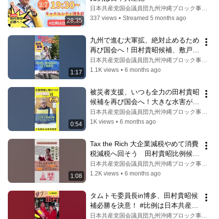
日本共産党国会議員団九州沖縄ブロック事務所
337 views
•
Streamed 5 months ago
28:35
九州で進む大軍拡、絶対止めるため
再び国会へ！田村貴昭候補、敷戸弾
薬庫を抱える大分市で訴え　#比例
日本共産党国会議員団九州沖縄ブロック事務所
は日本共産党
1.1K views
•
6 months ago
1:17
被災者支援、いつも全力の田村貴昭
候補を再び国会へ！大きな水害が起
きた福岡県・大牟田市の被災者さん
日本共産党国会議員団九州沖縄ブロック事務所
から応援メッセージ　＃比例は日本
1K views
•
6 months ago
0:54
共産党 #田村貴昭
Tax the Rich 大企業減税やめて消費
税減税へ回そう　田村貴昭比例候補
の訴え　大牟田街頭演説　＃比例は
日本共産党国会議員団九州沖縄ブロック事務所
仁比共産党
1.2K views
•
6 months ago
1:08
タムトモ委員長in博多、田村貴昭候
補必勝を決意！ #比例は日本共産党 
#田村貴昭＃田村貴昭
日本共産党国会議員団九州沖縄ブロック事務所