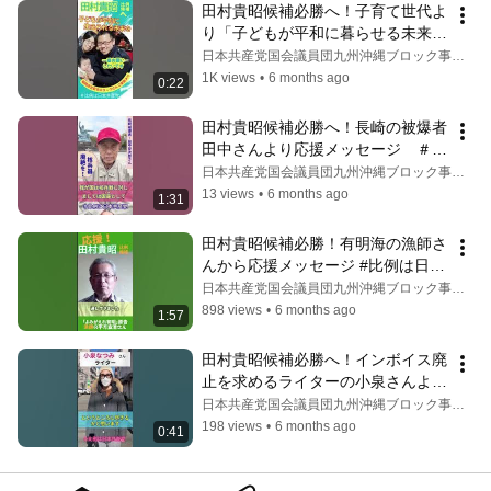
田村貴昭候補必勝へ！子育て世代よ
り「子どもが平和に暮らせる未来
を」という願いを託されました＃比
日本共産党国会議員団九州沖縄ブロック事務所
例は日本共産党　 #日本共産党 #田
1K views
•
6 months ago
0:22
村貴昭
田村貴昭候補必勝へ！長崎の被爆者
田中さんより応援メッセージ　＃比
例は日本共産党 #田村貴昭
日本共産党国会議員団九州沖縄ブロック事務所
13 views
•
6 months ago
1:31
田村貴昭候補必勝！有明海の漁師さ
んから応援メッセージ #比例は日本
共産党
日本共産党国会議員団九州沖縄ブロック事務所
898 views
•
6 months ago
1:57
田村貴昭候補必勝へ！インボイス廃
止を求めるライターの小泉さんより
応援メッセージ　＃比例は日本共産
日本共産党国会議員団九州沖縄ブロック事務所
党
198 views
•
6 months ago
0:41