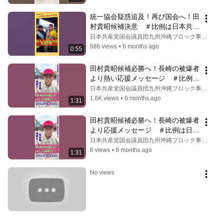
統一協会疑惑追及！再び国会へ！田
村貴昭候補決意　＃比例は日本共産
党 #田村貴昭 #日本共産党
日本共産党国会議員団九州沖縄ブロック事務所
686 views
•
6 months ago
0:55
田村貴昭候補必勝へ！長崎の被爆者
より熱い応援メッセージ　＃比例は
日本共産党　 #田村貴昭
日本共産党国会議員団九州沖縄ブロック事務所
1.6K views
•
6 months ago
1:31
田村貴昭候補必勝へ！長崎の被爆者
より応援メッセージ　＃比例は日本
共産党 #田村貴昭
日本共産党国会議員団九州沖縄ブロック事務所
6 views
•
6 months ago
1:31
No views