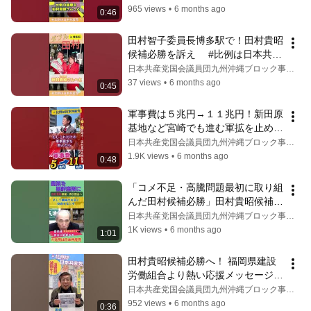
965 views
•
6 months ago
0:46
田村智子委員長博多駅で！田村貴昭
候補必勝を訴え　 #比例は日本共産
党 #田村貴昭　#田村智子
日本共産党国会議員団九州沖縄ブロック事務所
37 views
•
6 months ago
0:45
軍事費は５兆円→１１兆円！新田原
基地など宮崎でも進む軍拡を止めよ
と田村貴昭比例候補訴え　 #比例は
日本共産党国会議員団九州沖縄ブロック事務所
日本共産党
1.9K views
•
6 months ago
0:48
「コメ不足・高騰問題最初に取り組
んだ田村候補必勝」田村貴昭候補必
勝をへ、農民連委員長より激励メッ
日本共産党国会議員団九州沖縄ブロック事務所
セージ　  #比例は日本共産党
1K views
•
6 months ago
1:01
田村貴昭候補必勝へ！ 福岡県建設
労働組合より熱い応援メッセージ　
＃比例は日本共産党　 #田村貴昭
日本共産党国会議員団九州沖縄ブロック事務所
952 views
•
6 months ago
0:36