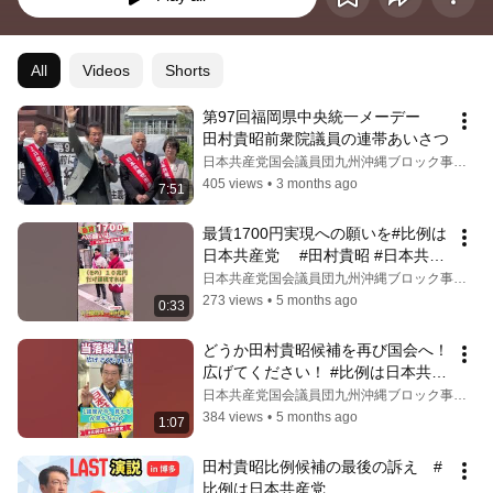
All
Videos
Shorts
第97回福岡県中央統一メーデー　
田村貴昭前衆院議員の連帯あいさつ
日本共産党国会議員団九州沖縄ブロック事務所
405 views
•
3 months ago
7:51
最賃1700円実現への願いを#比例は
日本共産党　 #田村貴昭 #日本共産
党
日本共産党国会議員団九州沖縄ブロック事務所
273 views
•
5 months ago
0:33
どうか田村貴昭候補を再び国会へ！
広げてください！ #比例は日本共産
党 #田村貴昭 #日本共産党
日本共産党国会議員団九州沖縄ブロック事務所
384 views
•
5 months ago
1:07
田村貴昭比例候補の最後の訴え　#
比例は日本共産党