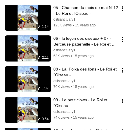
05 - Chanson du mois de mai N°12 
- Le Roi et l'Oiseau -
ostsanctuary1
125K views
•
15 years ago
1:14
06 - la leçon des oiseaux + 07 - 
Berceuse paternelle - Le Roi et 
l'Oiseau -
ostsanctuary1
63K views
•
15 years ago
2:11
08 - La  Polka des lions - Le Roi et 
l'Oiseau -
ostsanctuary1
70K views
•
15 years ago
1:37
09 - Le petit clown - Le Roi et 
l'Oiseau -
ostsanctuary1
74K views
•
15 years ago
0:54