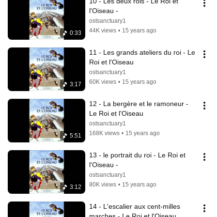
10 - Les deux rois - Le Roi et 
l'Oiseau -
ostsanctuary1
44K views
•
15 years ago
0:33
11 - Les grands ateliers du roi - Le 
Roi et l'Oiseau
ostsanctuary1
60K views
•
15 years ago
3:17
12 - La bergère et le ramoneur - 
Le Roi et l'Oiseau
ostsanctuary1
168K views
•
15 years ago
5:51
13 - le portrait du roi - Le Roi et 
l'Oiseau -
ostsanctuary1
80K views
•
15 years ago
3:12
14 - L'escalier aux cent-milles 
marches - Le Roi et l'Oiseau