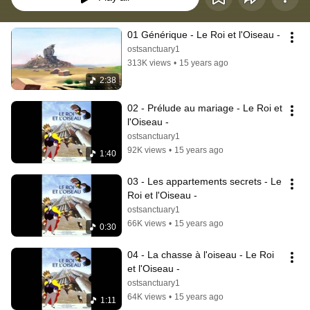
01 Générique - Le Roi et l'Oiseau -
ostsanctuary1
313K views
•
15 years ago
2:38
02 - Prélude au mariage - Le Roi et 
l'Oiseau -
ostsanctuary1
92K views
•
15 years ago
1:40
03 - Les appartements secrets - Le 
Roi et l'Oiseau -
ostsanctuary1
66K views
•
15 years ago
0:30
04 - La chasse à l'oiseau - Le Roi 
et l'Oiseau -
ostsanctuary1
64K views
•
15 years ago
1:11