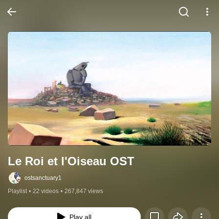
Le Roi et l'Oiseau OST
ostsanctuary1
Playlist
•
22 videos
•
267,847 views
Play all