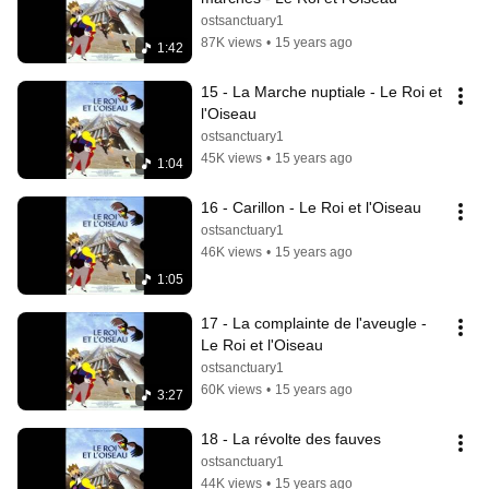
ostsanctuary1
87K views
•
15 years ago
1:42
15 - La Marche nuptiale - Le Roi et 
l'Oiseau
ostsanctuary1
45K views
•
15 years ago
1:04
16 - Carillon - Le Roi et l'Oiseau
ostsanctuary1
46K views
•
15 years ago
1:05
17 - La complainte de l'aveugle - 
Le Roi et l'Oiseau
ostsanctuary1
60K views
•
15 years ago
3:27
18 - La révolte des fauves
ostsanctuary1
44K views
•
15 years ago