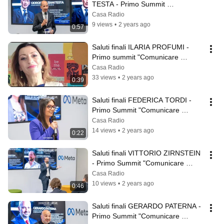
TESTA - Primo Summit 
"Comunicare l'abitare"
Casa Radio
9 views
•
2 years ago
0:57
Saluti finali ILARIA PROFUMI - 
Primo summit "Comunicare 
l'abitare"
Casa Radio
33 views
•
2 years ago
0:39
Saluti finali FEDERICA TORDI - 
Primo Summit "Comunicare 
l'abitare"
Casa Radio
14 views
•
2 years ago
0:22
Saluti finali VITTORIO ZIRNSTEIN 
- Primo Summit "Comunicare 
l'abitare"
Casa Radio
10 views
•
2 years ago
0:46
Saluti finali GERARDO PATERNA - 
Primo Summit "Comunicare 