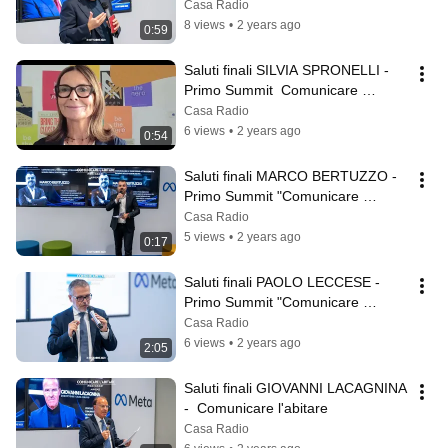
l'abitare"
Casa Radio
8 views
•
2 years ago
0:59
Saluti finali SILVIA SPRONELLI - 
Primo Summit  Comunicare 
l'abitare
Casa Radio
6 views
•
2 years ago
0:54
Saluti finali MARCO BERTUZZO - 
Primo Summit "Comunicare 
l'abitare"
Casa Radio
5 views
•
2 years ago
0:17
Saluti finali PAOLO LECCESE - 
Primo Summit "Comunicare 
l'abitare"
Casa Radio
6 views
•
2 years ago
2:05
Saluti finali GIOVANNI LACAGNINA 
-  Comunicare l'abitare
Casa Radio