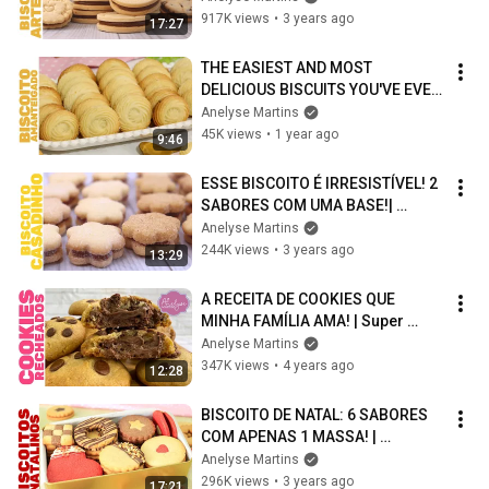
917K views
•
3 years ago
17:27
THE EASIEST AND MOST 
DELICIOUS BISCUITS YOU'VE EVER 
SEEN! Melts in your mouth and 
Anelyse Martins
contains NO EGG!
45K views
•
1 year ago
9:46
ESSE BISCOITO É IRRESISTÍVEL! 2 
SABORES COM UMA BASE!| 
Delicioso, prático e super 
Anelyse Martins
econômico!
244K views
•
3 years ago
13:29
A RECEITA DE COOKIES QUE 
MINHA FAMÍLIA AMA! | Super 
recheado e impossível de 
Anelyse Martins
resistir! Venda muito!
347K views
•
4 years ago
12:28
BISCOITO DE NATAL: 6 SABORES 
COM APENAS 1 MASSA! | 
Deliciosos, práticos e super 
Anelyse Martins
vendáveis!
296K views
•
3 years ago
17:21