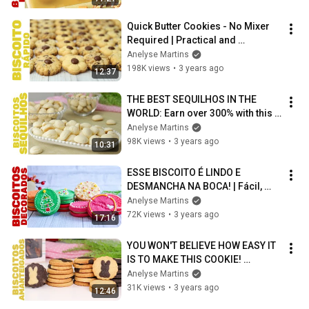
Quick Butter Cookies - No Mixer 
Required | Practical and 
delicious! They melt in your 
Anelyse Martins
mouth!
198K views
•
3 years ago
12:37
THE BEST SEQUILHOS IN THE 
WORLD: Earn over 300% with this 
recipe! | Easy to make and 
Anelyse Martins
delicious
98K views
•
3 years ago
10:31
ESSE BISCOITO É LINDO E 
DESMANCHA NA BOCA! | Fácil, 
prático e delicioso! VENDA MUITO 
Anelyse Martins
NO NATAL!
72K views
•
3 years ago
17:16
YOU WON'T BELIEVE HOW EASY IT 
IS TO MAKE THIS COOKIE! 
Delicious and Perfect for Easter
Anelyse Martins
31K views
•
3 years ago
12:46