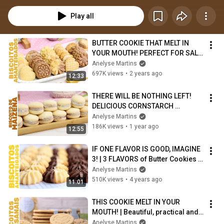
pois sempre faço em momentos especiais. Espero que goste das receitas 
que preparei com todo o carinho para você! Espero que goste! 💝
Play all
BUTTER COOKIE THAT MELT IN 
YOUR MOUTH! PERFECT FOR SALE 
ON MOTHER'S DAY! Easy to do!
Anelyse Martins
697K views
•
2 years ago
12:33
THERE WILL BE NOTHING LEFT! 
DELICIOUS CORNSTARCH 
BISCUITS THAT MELT IN YOUR 
Anelyse Martins
MOUTH!
186K views
•
1 year ago
12:55
IF ONE FLAVOR IS GOOD, IMAGINE 
3! | 3 FLAVORS of Butter Cookies 
with the SAME BASE
Anelyse Martins
510K views
•
4 years ago
11:01
THIS COOKIE MELT IN YOUR 
MOUTH! | Beautiful, practical and 
simply delicious!
Anelyse Martins