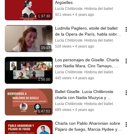
Argüelles
Lucía Chilibroste. Historia del ballet.
921 views
•
4 years ago
1:37:30
Ludmila Pagliero, etoile del ballet 
de la Opera de París, habla sobre 
Giselle con Lucía Chilibroste.
Lucía Chilibroste. Historia del ballet.
526 views
•
4 years ago
15:17
Los personajes de Giselle. Charla 
con Nadia Mara, Ciro Tamayo, 
Joice Alves y Walter Lateulade
Lucía Chilibroste. Historia del ballet.
445 views
•
4 years ago
1:56:00
Ballet Giselle. Lucia Chilibroste 
charla con Nadia Muzyca y 
Macarena Gimenez, bailarinas del 
Lucía Chilibroste. Historia del ballet.
Colón
685 views
•
4 years ago
1:47:02
Charla con Pablo Aharonian sobre 
Pájaro de fuego, Marcia Hydee y la 