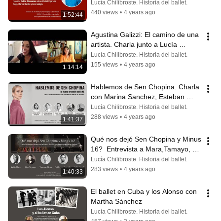
coreología
Lucía Chilibroste. Historia del ballet.
440 views
•
4 years ago
1:52:44
Agustina Galizzi: El camino de una 
artista. Charla junto a Lucía 
Chilibroste
Lucía Chilibroste. Historia del ballet.
155 views
•
4 years ago
1:14:14
Hablemos de Sen Chopina. Charla 
con Marina Sanchez, Esteban 
Urtiaga, Pablo Pulido, Gustavo 
Lucía Chilibroste. Historia del ballet.
Petkoff
288 views
•
4 years ago
1:41:37
Qué nos dejó Sen Chopina y Minus 
16?  Entrevista a Mara,Tamayo, 
Fleita, Gonzalez y Newell
Lucía Chilibroste. Historia del ballet.
283 views
•
4 years ago
1:40:33
El ballet en Cuba y los Alonso con 
Martha Sánchez
Lucía Chilibroste. Historia del ballet.