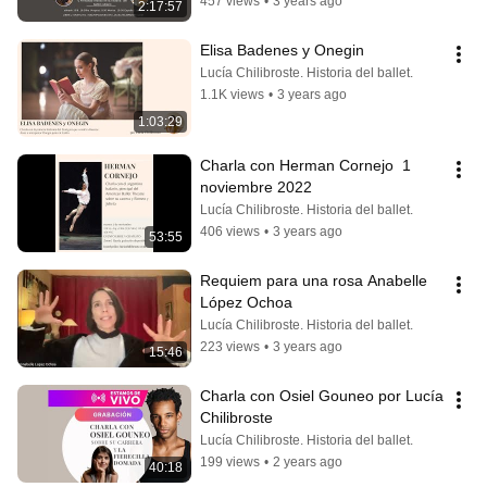
457 views
•
3 years ago
2:17:57
Elisa Badenes y Onegin
Lucía Chilibroste. Historia del ballet.
1.1K views
•
3 years ago
1:03:29
Charla con Herman Cornejo  1 
noviembre 2022
Lucía Chilibroste. Historia del ballet.
406 views
•
3 years ago
53:55
Requiem para una rosa Anabelle 
López Ochoa
Lucía Chilibroste. Historia del ballet.
223 views
•
3 years ago
15:46
Charla con Osiel Gouneo por Lucía 
Chilibroste
Lucía Chilibroste. Historia del ballet.
199 views
•
2 years ago
40:18