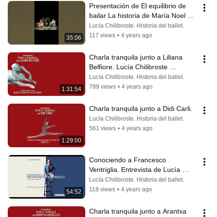
Presentación de El equilibrio de 
bailar La historia de María Noel 
Riccetto
Lucía Chilibroste. Historia del ballet.
117 views
•
4 years ago
35:06
Charla tranquila junto a Liliana 
Belfiore. Lucía Chilibroste 
entrevista a la gran bailarina
Lucía Chilibroste. Historia del ballet.
789 views
•
4 years ago
1:31:54
Charla tranquila junto a Didi Carli.
Lucía Chilibroste. Historia del ballet.
561 views
•
4 years ago
1:29:00
Conociendo a Francesco 
Ventriglia. Entrevista de Lucía 
Chilibroste al coreógrafo italiano.
Lucía Chilibroste. Historia del ballet.
118 views
•
4 years ago
54:52
Charla tranquila junto a Arantxa 