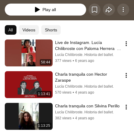
Play all
All
Videos
Shorts
Live de Instagram. Lucía 
Chilibroste con Paloma Herrera  20 
de julio 2020
Lucía Chilibroste. Historia del ballet.
377 views
•
6 years ago
58:44
Charla tranquila con Hector 
Zaraspe
Lucía Chilibroste. Historia del ballet.
570 views
•
4 years ago
1:13:41
Charla tranquila con Silvina Perillo
Lucía Chilibroste. Historia del ballet.
382 views
•
4 years ago
1:13:25