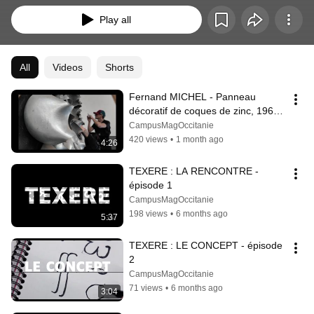
Play all
All
Videos
Shorts
Fernand MICHEL - Panneau 
décoratif de coques de zinc, 1966 - 
1% artistique - BU Raimon Llull -  
CampusMagOccitanie
UMPV
420 views
•
1 month ago
4:26
TEXERE : LA RENCONTRE - 
épisode 1
CampusMagOccitanie
198 views
•
6 months ago
5:37
TEXERE : LE CONCEPT - épisode 
2
CampusMagOccitanie
71 views
•
6 months ago
3:04