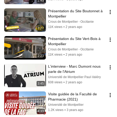
2:43
Présentation du Site Boutonnet à 
Montpellier
Crous de Montpellier - Occitanie
11K views
•
2 years ago
3:27
Présentation du Site Vert-Bois à 
Montpellier
Crous de Montpellier - Occitanie
11K views
•
2 years ago
2:23
L'interview - Marc Dumont nous 
parle de l'Atrium
Université de Montpellier Paul-Valéry
608 views
•
2 years ago
3:45
Visite guidée de la Faculté de 
Pharmacie (2021)
Université de Montpellier
1.2K views
•
3 years ago
4:33