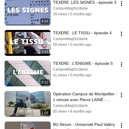
TEXERE: LES SIGNES - épisode 3
CampusMagOccitanie
39 views
•
5 months ago
4:03
TEXERE : LE TISSU - épisode 4
CampusMagOccitanie
59 views
•
5 months ago
3:41
TEXERE : L'ENIGME - épisode 5
CampusMagOccitanie
41 views
•
5 months ago
0:51
Opération Campus de Montpellier : 
1 minute avec Pierre LAINÉ - 
Agence COSTE Architectures
CampusMagOccitanie
85 views
•
8 months ago
1:06
BU Atrium - Université Paul Valéry 