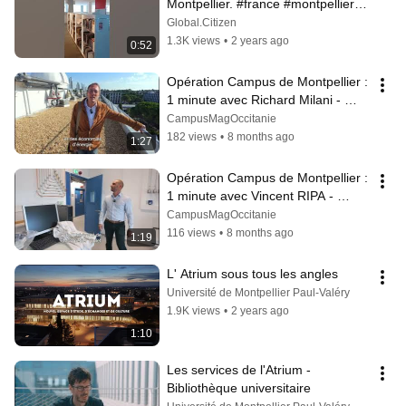
Montpellier. #france #montpellier 
#universite
Global.Citizen
1.3K views
•
2 years ago
0:52
Opération Campus de Montpellier : 
1 minute avec Richard Milani - 
Espagno Milani architectes 
CampusMagOccitanie
associés
182 views
•
8 months ago
1:27
Opération Campus de Montpellier : 
1 minute avec Vincent RIPA - 
Ateliers A+
CampusMagOccitanie
116 views
•
8 months ago
1:19
L' Atrium sous tous les angles
Université de Montpellier Paul-Valéry
1.9K views
•
2 years ago
1:10
Les services de l'Atrium - 
Bibliothèque universitaire