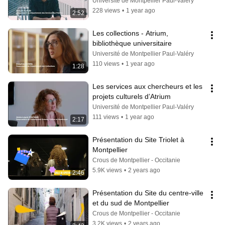
Université de Montpellier Paul-Valéry
228 views
•
1 year ago
2:52
Les collections - Atrium, 
bibliothèque universitaire
Université de Montpellier Paul-Valéry
110 views
•
1 year ago
1:28
Les services aux chercheurs et les 
projets culturels d’Atrium
Université de Montpellier Paul-Valéry
111 views
•
1 year ago
2:17
Présentation du Site Triolet à 
Montpellier
Crous de Montpellier - Occitanie
5.9K views
•
2 years ago
2:46
Présentation du Site du centre-ville 
et du sud de Montpellier
Crous de Montpellier - Occitanie
3.2K views
•
2 years ago