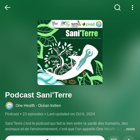
Podcast Sani'Terre
One Health - Océan Indien
Podcast
•
23 episodes
•
Last updated on Oct 6, 2024
Sani’Terre c'est le podcast qui fait le lien entre la santé des humains, des 
animaux et de l'environnement, c’est que l’on appelle One Health (une seule 
...more
santé) 🧑‍⚕️🐷🌱.