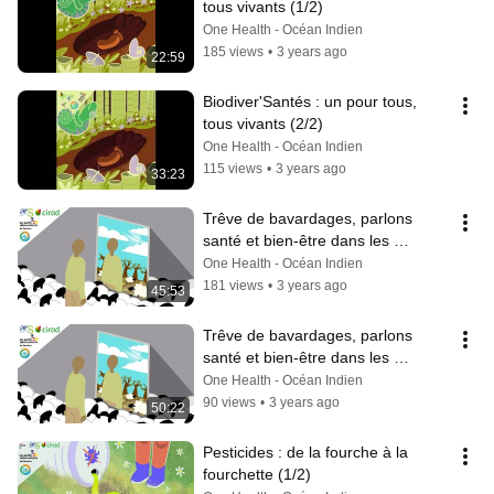
tous vivants (1/2)
One Health - Océan Indien
185 views
•
3 years ago
22:59
Biodiver'Santés : un pour tous, 
tous vivants (2/2)
One Health - Océan Indien
115 views
•
3 years ago
33:23
Trêve de bavardages, parlons 
santé et bien-être dans les 
élevages (1/2)
One Health - Océan Indien
181 views
•
3 years ago
45:53
Trêve de bavardages, parlons 
santé et bien-être dans les 
élevages (2/2)
One Health - Océan Indien
90 views
•
3 years ago
50:22
Pesticides : de la fourche à la 
fourchette (1/2)