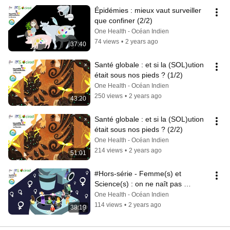
Épidémies : mieux vaut surveiller 
que confiner (2/2)
One Health - Océan Indien
74 views
•
2 years ago
37:40
Santé globale : et si la (SOL)ution 
était sous nos pieds ? (1/2)
One Health - Océan Indien
250 views
•
2 years ago
43:20
Santé globale : et si la (SOL)ution 
était sous nos pieds ? (2/2)
One Health - Océan Indien
214 views
•
2 years ago
51:01
#Hors-série - Femme(s) et 
Science(s) : on ne naît pas 
scientifique, on le devient (1/2)
One Health - Océan Indien
114 views
•
2 years ago
38:19