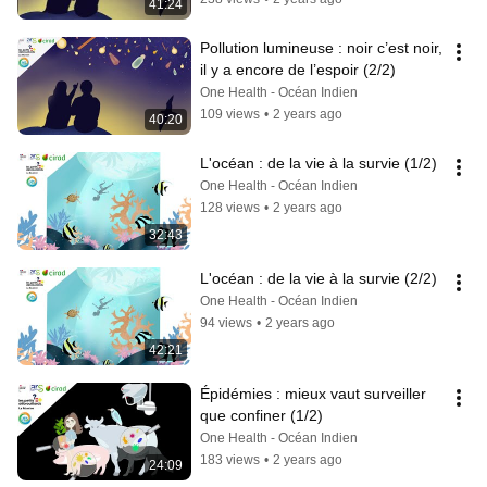
41:24
Pollution lumineuse : noir c’est noir, 
il y a encore de l’espoir (2/2)
One Health - Océan Indien
109 views
•
2 years ago
40:20
L'océan : de la vie à la survie (1/2)
One Health - Océan Indien
128 views
•
2 years ago
32:43
L'océan : de la vie à la survie (2/2)
One Health - Océan Indien
94 views
•
2 years ago
42:21
Épidémies : mieux vaut surveiller 
que confiner (1/2)
One Health - Océan Indien
183 views
•
2 years ago
24:09