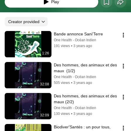
Play
Creator provided
Bande annonce Sani'Terre
One Health - Océan Indien
191 views
•
3 years ago
1:26
Des hommes, des animaux et des 
maux  (1/2)
One Health - Océan Indien
505 views
•
3 years ago
32:08
Des hommes, des animaux et des 
maux (2/2)
One Health - Océan Indien
130 views
•
3 years ago
32:09
Biodiver'Santés : un pour tous, 