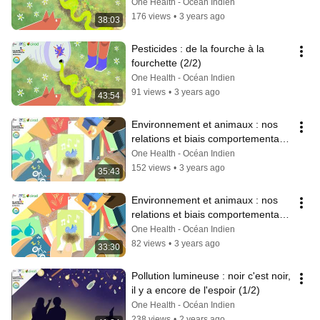
One Health - Océan Indien
176 views
•
3 years ago
38:03
Pesticides : de la fourche à la 
fourchette (2/2)
One Health - Océan Indien
91 views
•
3 years ago
43:54
Environnement et animaux : nos 
relations et biais comportementaux 
(1/2)
One Health - Océan Indien
152 views
•
3 years ago
35:43
Environnement et animaux : nos 
relations et biais comportementaux 
(2/2)
One Health - Océan Indien
82 views
•
3 years ago
33:30
Pollution lumineuse : noir c'est noir, 
il y a encore de l'espoir (1/2)
One Health - Océan Indien
238 views
•
2 years ago