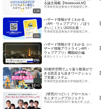
る論文掲載【NotebookLM】
宇津研究室@東海大学情報理工学部・情報技術セ
1:38
ハザード情報がすぐわかる
（API・ウェブアプリ）／ぼう
さいこくたい2025出展・
ProtoPedia公開
宇津研究室@東海大学情報理工学部・情報技術セ
3:01
ハザード情報がすぐわかる（ハ
ザード情報アウトラインAPI・
ウェブアプリ）機能紹介編
体当たりうっくんチャンネル
2:54
3D都市空間でふり返り散策がで
きる防災まち歩きワークショッ
プ支援システム
宇津研究室@東海大学情報理工学部・情報技術セ
2:43
［研究のつどい］グローカル・
モニタリングプロジェクト
TOKAI UNIVERSITY 東海大学 入試広報担当