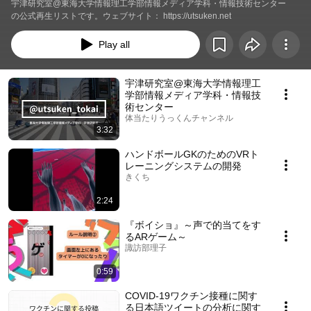
宇津研究室@東海大学情報理工学部情報メディア学科・情報技術センター　
の公式再生リストです。ウェブサイト： https://utsuken.net
Play all
宇津研究室@東海大学情報理工
学部情報メディア学科・情報技
術センター
体当たりうっくんチャンネル
3:32
ハンドボールGKのためのVRト
レーニングシステムの開発
きくち
2:24
『ボイショ』～声で的当てをす
るARゲーム～
諏訪部理子
0:59
COVID-19ワクチン接種に関す
る日本語ツイートの分析に関す