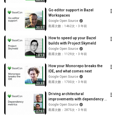
Go editor support in Bazel 
Workspaces
Google Open Source
觀看次數：1462次
•
3 年前
30:07
How to speed up your Bazel 
builds with Project Skymeld
Google Open Source
觀看次數：1129次
•
3 年前
18:13
How your Monorepo breaks the 
IDE, and what comes next
Google Open Source
觀看次數：1700次
•
3 年前
23:33
Driving architectural 
improvements with dependency 
metrics
Google Open Source
觀看次數：2875次
•
3 年前
27:51