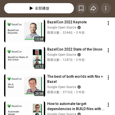
全部播放
BazelCon 2022 Keynote
Google Open Source
觀看次數：3244次
•
3 年前
12:08
BazelCon 2022 State of the Union
Google Open Source
觀看次數：1247次
•
3 年前
23:12
The best of both worlds with Nix + 
Bazel
Google Open Source
觀看次數：3710次
•
3 年前
24:56
How to automate target 
dependencies in BUILD files with 
Gazelle at Stripe
Google Open Source