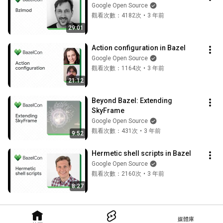
Google Open Source
觀看次數：4182次
•
3 年前
29:01
Action configuration in Bazel
Google Open Source
觀看次數：1164次
•
3 年前
21:12
Beyond Bazel: Extending 
SkyFrame
Google Open Source
觀看次數：431次
•
3 年前
9:52
Hermetic shell scripts in Bazel
Google Open Source
觀看次數：2160次
•
3 年前
8:27
媒體庫