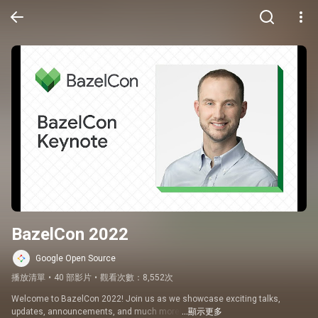
BazelCon 2022
Google Open Source
播放清單
•
40 部影片
•
觀看次數：8,552次
Welcome to BazelCon 2022! Join us as we showcase exciting talks, 
updates, announcements, and much more!
…顯示更多