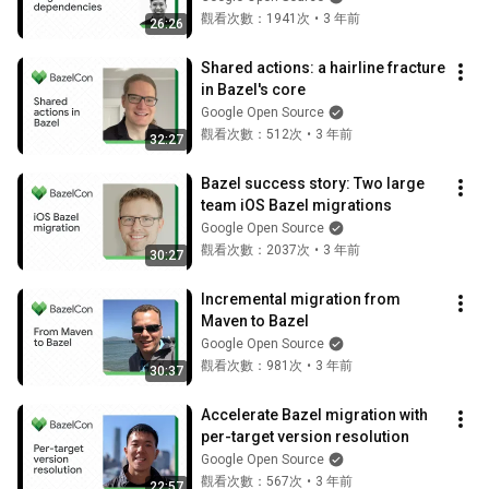
觀看次數：1941次
•
3 年前
26:26
Shared actions: a hairline fracture 
in Bazel's core
Google Open Source
觀看次數：512次
•
3 年前
32:27
Bazel success story: Two large 
team iOS Bazel migrations
Google Open Source
觀看次數：2037次
•
3 年前
30:27
Incremental migration from 
Maven to Bazel
Google Open Source
觀看次數：981次
•
3 年前
30:37
Accelerate Bazel migration with 
per-target version resolution
Google Open Source
觀看次數：567次
•
3 年前
22:57