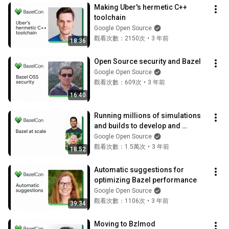
Making Uber's hermetic C++ 
toolchain
Google Open Source
觀看次數：2150次
•
3 年前
18:36
Open Source security and Bazel
Google Open Source
觀看次數：609次
•
3 年前
16:40
Running millions of simulations 
and builds to develop and 
evaluate autopilot at scale
Google Open Source
觀看次數：1.5萬次
•
3 年前
18:52
Automatic suggestions for 
optimizing Bazel performance
Google Open Source
觀看次數：1106次
•
3 年前
39:34
Moving to Bzlmod