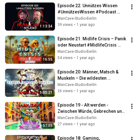
Episode 22: Unnützes Wissen 
#UnnützesWissen #Podcast 
#FürMänner #ManCaveStudio 
ManCave-Studio-Berlin
#humor
39 views
•
1 year ago
1:13:34
Episode 21: Midlife Crisis – Panik 
oder Neustart #MidlifeCrisis 
#ManCaveStudio #Männerleben
ManCave-Studio-Berlin
54 views
•
1 year ago
16:55
Episode 20: Männer, Matsch & 
Muskeln – Die wildesten 
Sportarten der Welt #Podcast 
ManCave-Studio-Berlin
#Extremsport
26 views
•
1 year ago
1:05:21
Episode 19 - Alt werden - 
Zwischen Würde, Gebrechen und 
Lebensfreude #alter #podcast 
ManCave-Studio-Berlin
#leben #spaß
27 views
•
1 year ago
57:05
Episode 18: Gaming, 