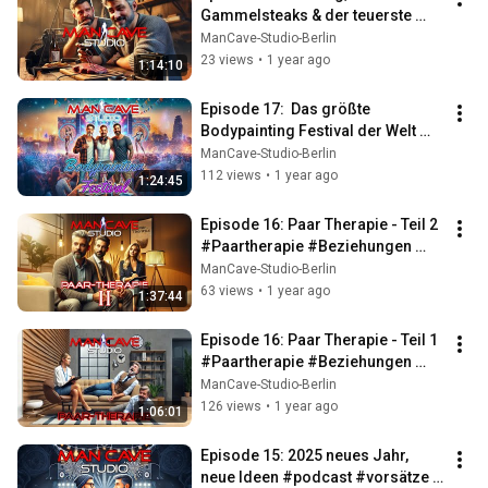
Gammelsteaks & der teuerste 
Staubfänger aller Zeiten 
ManCave-Studio-Berlin
#podcast #mancavestudio
23 views
•
1 year ago
1:14:10
Episode 17:  Das größte 
Bodypainting Festival der Welt 
#Bodypainting #Podcast 
ManCave-Studio-Berlin
#Festival #BodyArt
112 views
•
1 year ago
1:24:45
Episode 16: Paar Therapie - Teil 2 
#Paartherapie #Beziehungen 
#podcast #Intimität 
ManCave-Studio-Berlin
#ManCaveStudio
63 views
•
1 year ago
1:37:44
Episode 16: Paar Therapie - Teil 1 
#Paartherapie #Beziehungen 
#ManCaveStudio #Podcast
ManCave-Studio-Berlin
126 views
•
1 year ago
1:06:01
Episode 15: 2025 neues Jahr, 
neue Ideen #podcast #vorsätze 