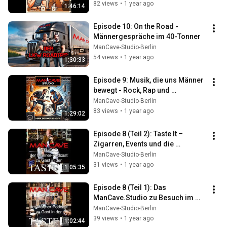
82 views
•
1 year ago
1:46:14
Episode 10: On the Road - 
Männergespräche im 40-Tonner
ManCave-Studio-Berlin
54 views
•
1 year ago
1:30:33
Episode 9: Musik, die uns Männer 
bewegt - Rock, Rap und 
Erinnerungen an die 90er bis 
ManCave-Studio-Berlin
heute
83 views
•
1 year ago
1:29:02
Episode 8 (Teil 2): Taste It – 
Zigarren, Events und die 
"Prosecco Sprechstunde"
ManCave-Studio-Berlin
31 views
•
1 year ago
1:05:35
Episode 8 (Teil 1): Das 
ManCave.Studio zu Besuch im 
"Taste It"
ManCave-Studio-Berlin
39 views
•
1 year ago
1:02:44