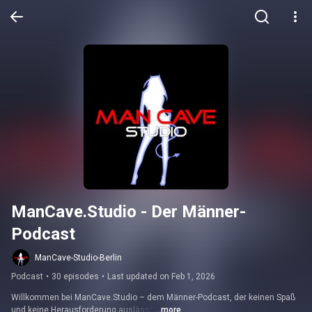
ManCave.Studio - Der Männer-
Podcast
ManCave-Studio-Berlin
Podcast
•
30 episodes
•
Last updated on Feb 1, 2026
Willkommen bei ManCave.Studio – dem Männer-Podcast, der keinen Spaß 
und keine Herausforderung auslässt!
...more