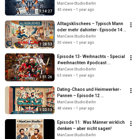
#böller #idee
ManCave-Studio-Berlin
43 views
•
1 year ago
1:14:27
Alltagsklischees – Typisch Mann 
oder mehr dahinter- Episode 14 
#Alltagsklischees #Podcast 
ManCave-Studio-Berlin
#humor
30 views
•
1 year ago
1:28:53
Episode 13- Weihnachts - Special 
#weihnachten #podcast 
#mancavestudio
ManCave-Studio-Berlin
63 views
•
1 year ago
1:51:26
Dating-Chaos und Heimwerker-
Pannen – Episode 12 
#mancavestudio #DatingChaos 
ManCave-Studio-Berlin
#heimwerker
48 views
•
1 year ago
1:22:13
Episode 11:  Was Männer wirklich 
denken – aber nicht sagen!
ManCave-Studio-Berlin