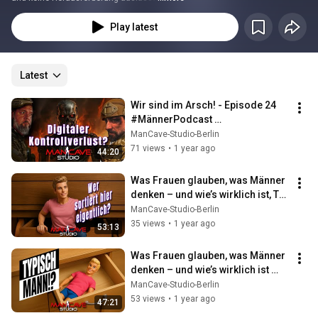
Play latest
Latest
Wir sind im Arsch! - Episode 24 
#MännerPodcast 
#KünstlicheIntelligenz 
ManCave-Studio-Berlin
#Kontrollverlust #Deepfakes
71 views
•
1 year ago
44:20
Was Frauen glauben, was Männer 
denken – und wie’s wirklich ist, Teil 
2 #WasMännerDenken #podcast
ManCave-Studio-Berlin
35 views
•
1 year ago
53:13
Was Frauen glauben, was Männer 
denken – und wie’s wirklich ist 
#klischee #beziehungen #humor
ManCave-Studio-Berlin
53 views
•
1 year ago
47:21