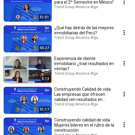
para el 2º Semestre en México"
Trend Group America #tga
51:51
¿Qué hay detrás de las mejores
inmobiliarias del Perú?
Trend Group America #tga
55:27
Experiencia de cliente
inmobiliario ¿trae resultados en
ventas?
Trend Group America #tga
6:13
Construyendo Calidad de vida:
Las empresas que ofrecen
calidad ven resultados en
ventas
Trend Group America #tga
51:17
Construyendo calidad de vida:
Mujeres lideres en el rubro de la
construcción