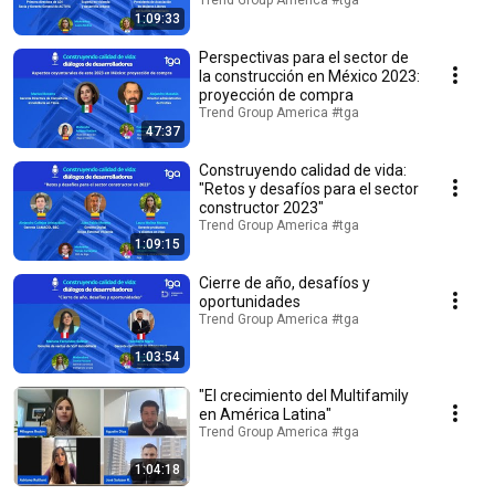
Trend Group America #tga
1:09:33
Perspectivas para el sector de
la construcción en México 2023:
proyección de compra
Trend Group America #tga
47:37
Construyendo calidad de vida:
"Retos y desafíos para el sector
constructor 2023"
Trend Group America #tga
1:09:15
Cierre de año, desafíos y
oportunidades
Trend Group America #tga
1:03:54
"El crecimiento del Multifamily
en América Latina"
Trend Group America #tga
1:04:18